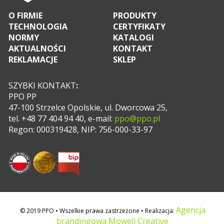
O FIRMIE
PRODUKTY
TECHNOLOGIA
CERTYFIKATY
NORMY
KATALOGI
AKTUALNOŚCI
KONTAKT
REKLAMACJE
SKLEP
SZYBKI KONTAKT
:
PPO PP
47-100 Strzelce Opolskie, ul. Dworcowa 25,
tel. +48 77 404 94 40, e-mail:
ppo@ppo.pl
Regon: 000319428, NIP: 756-000-33-97
Agencja
© 2019 PPO • Wszelkie prawa zastrzeżone • Realizacja:
brandingowa Moweli Creative