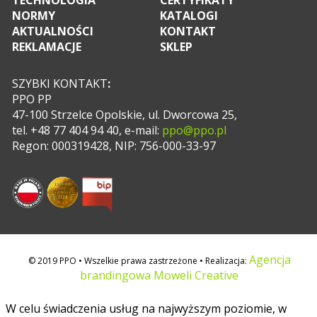
TECHNOLOGIA
CERTYFIKATY
NORMY
KATALOGI
AKTUALNOŚCI
KONTAKT
REKLAMACJE
SKLEP
SZYBKI KONTAKT
:
PPO PP
47-100 Strzelce Opolskie, ul. Dworcowa 25,
tel. +48 77 404 94 40, e-mail:
ppo@ppo.pl
Regon: 000319428, NIP: 756-000-33-97
Agencja
© 2019 PPO • Wszelkie prawa zastrzeżone • Realizacja:
brandingowa Moweli Creative
W celu świadczenia usług na najwyższym poziomie, w