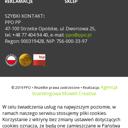
REKLAMACJE
SKLEP
SZYBKI KONTAKT
:
PPO PP
47-100 Strzelce Opolskie, ul. Dworcowa 25,
tel. +48 77 404 94 40, e-mail:
ppo@ppo.pl
Regon: 000319428, NIP: 756-000-33-97
Agencja
© 2019 PPO • Wszelkie prawa zastrzeżone • Realizacja:
brandingowa Moweli Creative
W celu świadczenia usług na najwyższym poziomie, w
ramach naszego serwisu stosujemy pliki cookies.
Korzystanie z witryny bez zmiany ustawień dotyczących
cookies oznacza, że będą one zamieszczane w Państwa