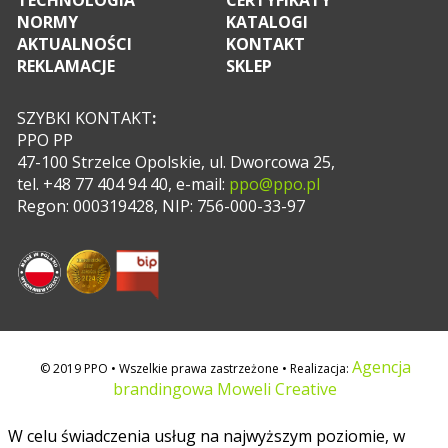
TECHNOLOGIA
CERTYFIKATY
NORMY
KATALOGI
AKTUALNOŚCI
KONTAKT
REKLAMACJE
SKLEP
SZYBKI KONTAKT
:
PPO PP
47-100 Strzelce Opolskie, ul. Dworcowa 25,
tel. +48 77 404 94 40, e-mail:
ppo@ppo.pl
Regon: 000319428, NIP: 756-000-33-97
Agencja
© 2019 PPO • Wszelkie prawa zastrzeżone • Realizacja:
brandingowa Moweli Creative
W celu świadczenia usług na najwyższym poziomie, w